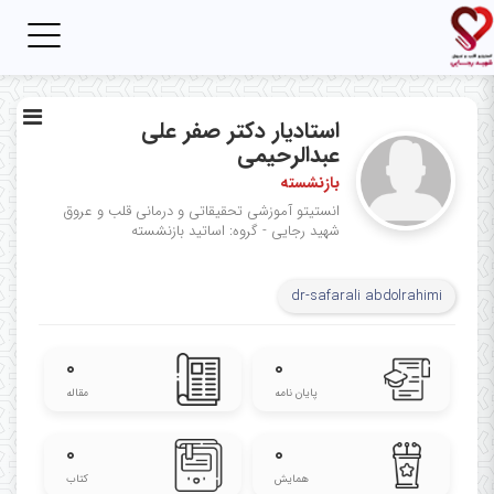
Toggle
igation
استادیار دکتر صفر علی
عبدالرحیمی
بازنشسته
انستیتو آموزشی تحقیقاتی و درمانی قلب و عروق
شهید رجایی - گروه: اساتید بازنشسته
dr-safarali abdolrahimi
۰
۰
پایان نامه
مقاله
۰
۰
همایش
کتاب