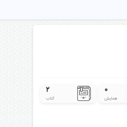
۲
۰
همایش
کتاب