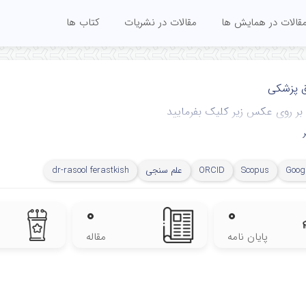
قالات در همایش ها
مقالات در نشریات
کتاب ها
ق پزشکی
د بر روی عکس زیر کلیک بفرمایید
Googl
Scopus
ORCID
علم سنجی
dr-rasool ferastkish
۰
۰
پایان نامه
مقاله