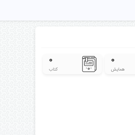
۰
۰
همایش
کتاب