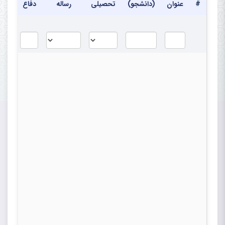
#
عنوان
(دانشجو)
تحصیلی
رساله
دفاع
دفا