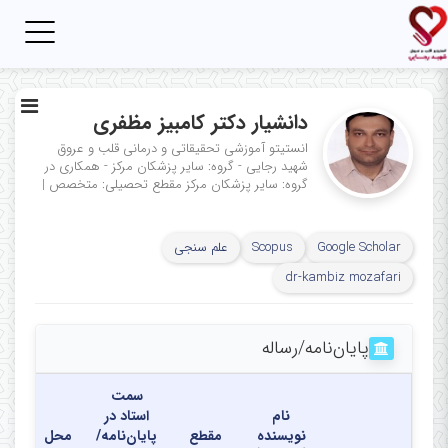
Toggle
igation
دانشیار دکتر کامبیز مظفری
انستیتو آموزشی تحقیقاتی و درمانی قلب و عروق
شهید رجایی - گروه: سایر پزشکان مرکز - همکاری در
گروه: سایر پزشکان مرکز
مقطع تحصیلی: متخصص
|
Google Scholar
Scopus
علم سنجی
dr-kambiz mozafari
پایان‌نامه‌/رساله
سمت
نام
استاد در
نویسنده
مقطع
پایان‌نامه/
محل
تاری