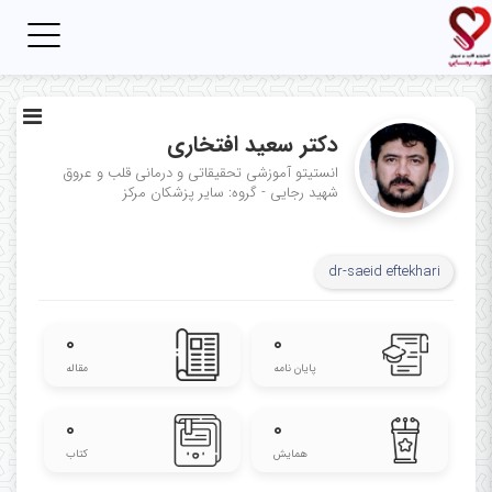
Toggle
igation
دکتر سعید افتخاری
انستیتو آموزشی تحقیقاتی و درمانی قلب و عروق
شهید رجایی - گروه: سایر پزشکان مرکز
dr-saeid eftekhari
۰
۰
پایان نامه
مقاله
۰
۰
همایش
کتاب