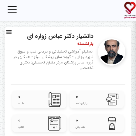
Toggle
igation
دانشیار دکتر عباس زواره ای
بازنشسته
انستیتو آموزشی تحقیقاتی و درمانی قلب و عروق
شهید رجایی - گروه: سایر پزشکان مرکز - همکاری در
گروه: سایر پزشکان مرکز
مقطع تحصیلی: دکترای
تخصصی
|
۰
۰
پایان نامه
مقاله
۰
۰
همایش
کتاب